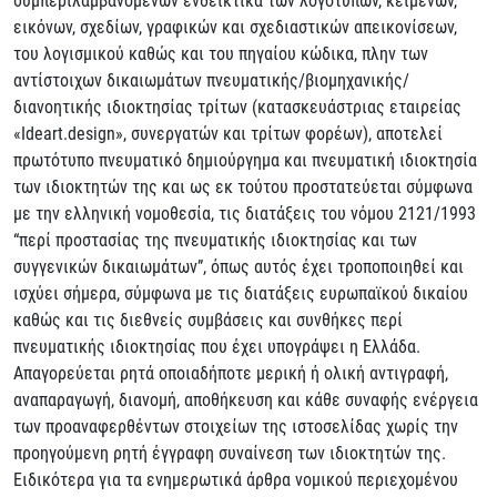
συμπεριλαμβανομένων ενδεικτικά των λογοτύπων, κειμένων,
εικόνων, σχεδίων, γραφικών και σχεδιαστικών απεικονίσεων,
του λογισμικού καθώς και του πηγαίου κώδικα, πλην των
αντίστοιχων δικαιωμάτων πνευματικής/βιομηχανικής/
διανοητικής ιδιοκτησίας τρίτων (κατασκευάστριας εταιρείας
«Ideart.design», συνεργατών και τρίτων φορέων), αποτελεί
πρωτότυπο πνευματικό δημιούργημα και πνευματική ιδιοκτησία
των ιδιοκτητών της και ως εκ τούτου προστατεύεται σύμφωνα
με την ελληνική νομοθεσία, τις διατάξεις του νόμου 2121/1993
“περί προστασίας της πνευματικής ιδιοκτησίας και των
συγγενικών δικαιωμάτων”, όπως αυτός έχει τροποποιηθεί και
ισχύει σήμερα, σύμφωνα με τις διατάξεις ευρωπαϊκού δικαίου
καθώς και τις διεθνείς συμβάσεις και συνθήκες περί
πνευματικής ιδιοκτησίας που έχει υπογράψει η Ελλάδα.
Απαγορεύεται ρητά οποιαδήποτε μερική ή ολική αντιγραφή,
αναπαραγωγή, διανομή, αποθήκευση και κάθε συναφής ενέργεια
των προαναφερθέντων στοιχείων της ιστοσελίδας χωρίς την
προηγούμενη ρητή έγγραφη συναίνεση των ιδιοκτητών της.
Ειδικότερα για τα ενημερωτικά άρθρα νομικού περιεχομένου